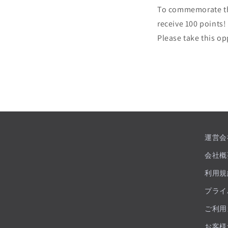
To commemorate the
receive 100 points!
Please take this op
運営会
会社概
利用規
プライ
ご利用
お客様