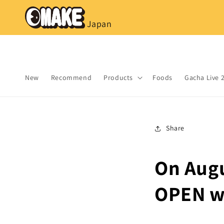
コンテ
ンツに
進む
Japan
New
Recommend
Products
Foods
Gacha Live 
Share
On Augu
OPEN wi