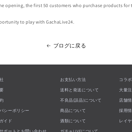
 opening, the first 50 customers who purchase products for th
portunity to play with GachaLive24.
ブログに戻る
社
お支払い方法
コラボ
要
送料と発送について
大量注
約
不良品(誤品)について
店舗情
バシーポリシー
商品について
採用情
ガイド
酒類について
レイヤ
サポートとお問い合わせ
ガチャLIVEについて