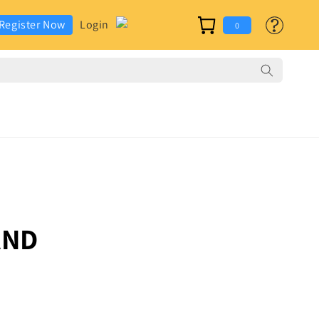
カ
グ
Register Now
Login
ー
0
イ
ト
ン
AND