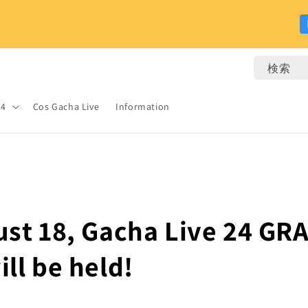
検索
24
Cos Gacha Live
Information
st 18, Gacha Live 24 GR
ll be held!