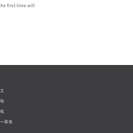
e first time will
文
報
報
ー募集